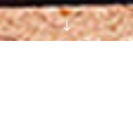
"
E’ un grazioso B&B situato sulle verdi
colline che circondano Sassofeltrio.
Accoglienti camere, una vista splendida,
un’invitante piscina saranno magnifico